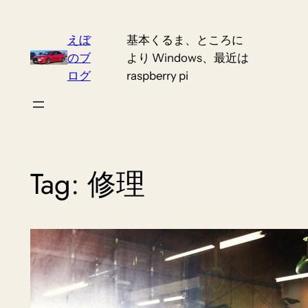
Skip
to
えぼ
基本くるま、ところに
content
のブ
より Windows、最近は
ログ
raspberry pi
Tag:
修理