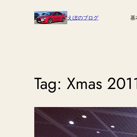
Skip
to
えぼのブログ
基
content
Tag:
Xmas 201