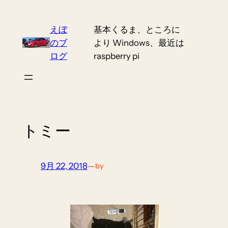
Skip
to
えぼ
基本くるま、ところに
content
のブ
より Windows、最近は
ログ
raspberry pi
トミー
9月 22, 2018
—
by