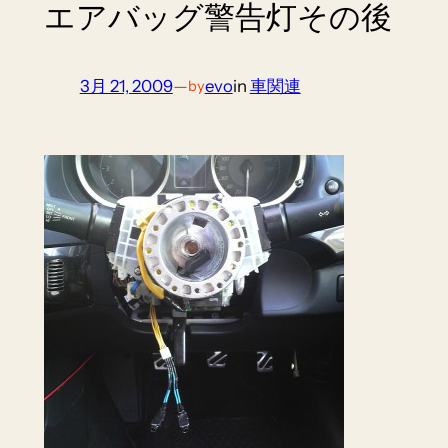
エアバッグ警告灯その後
3月 21, 2009
—
evo
in
車関連
by