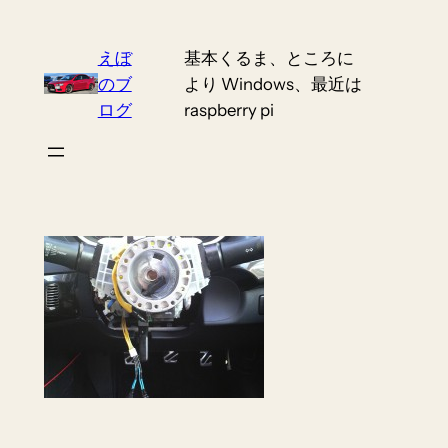
Skip
to
えぼ
基本くるま、ところに
content
のブ
より Windows、最近は
ログ
raspberry pi