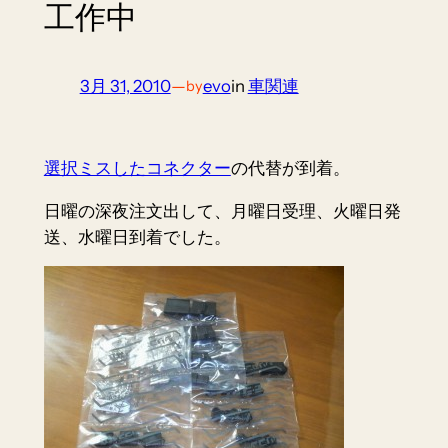
工作中
3月 31, 2010
—
evo
in
車関連
by
選択ミスしたコネクター
の代替が到着。
日曜の深夜注文出して、月曜日受理、火曜日発
送、水曜日到着でした。