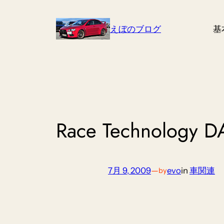
Skip
to
えぼのブログ
基
content
Race Technology D
7月 9, 2009
—
evo
in
車関連
by