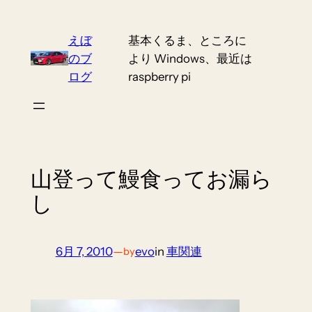
Skip
to
えぼ
基本くるま、ところに
content
のブ
より Windows、最近は
ログ
raspberry pi
山登って鰻食ってお漏ら
し
6月 7, 2010
—
evo
in
車関連
by