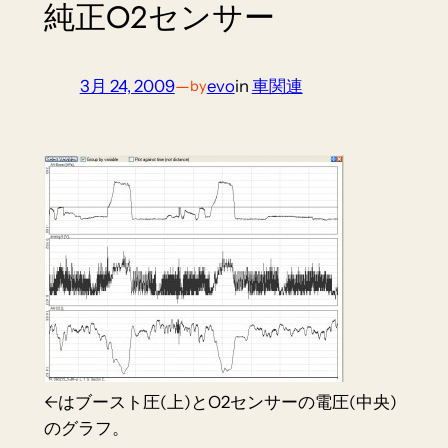
純正O2センサー
3月 24, 2009
—
evo
in
車関連
by
←はブースト圧(上)とO2センサーの電圧(中央)
のグラフ。