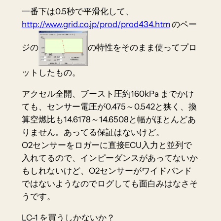
一番下は0.5秒で平滑化して、
http://www.grid.co.jp/prod/prod434.htm
のペー
ジの
の特性をそのまま使ってプロ
ットしたもの。
アクセル全開、ブースト圧約160kPa までかけ
ても、センサー電圧が0.475～0.542と狭く、換
算空燃比も14.6178～14.6508と幅がほとんどあ
りません。あってる保証はないけど。
O2センサーをロガーに直接ECU入力と並列で
入れてるので、インピーダンスがあってないか
もしれないけど、O2センサーがワイドバンド
ではないようなのでログしても面白みはなさそ
うです。
LC-1 を買うしかないか？