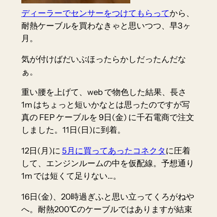
ディーラーでセンサーをつけてもらって
から、
耐熱ケーブルを買わなきゃと思いつつ、早3ヶ
月。
気が付けばだいぶほったらかしだったんだな
ぁ。
重い腰を上げて、web で物色した結果、長さ
1m はちょっと短いかなとは思ったのですが写
真の FEP ケーブルを 9日(金) に千石電商で注文
しました。11日(日)に到着。
12日(月)に
5月に買ってあったコネクタ
に圧着
して、エンジンルームの中を仮配線。予想通り
1m では短くて足りない…。
16日(金)、20時過ぎふと思い立ってくろがねや
へ。耐熱200℃のケーブルではありますが結束