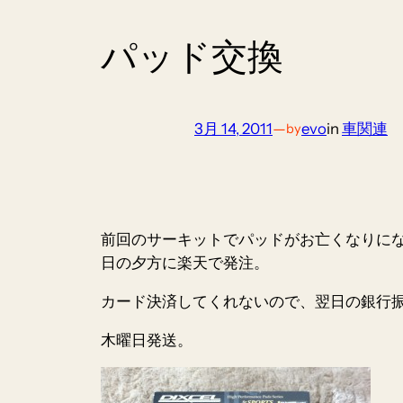
パッド交換
3月 14, 2011
—
evo
in
車関連
by
前回のサーキットでパッドがお亡くなりに
日の夕方に楽天で発注。
カード決済してくれないので、翌日の銀行
木曜日発送。