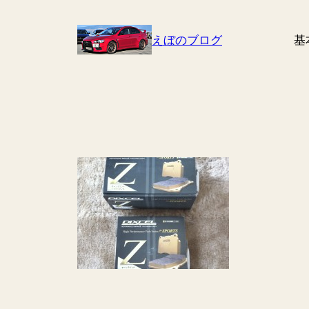
Skip
to
えぼのブログ
基
content