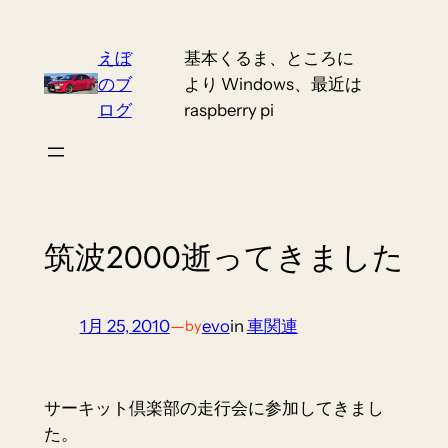
Skip
to
えぼ
基本くるま、ところに
content
のブ
より Windows、最近は
ログ
raspberry pi
筑波2000逝ってきました
1月 25, 2010
—
evo
in
車関連
by
サーキット倶楽部の走行会に参加してきまし
た。