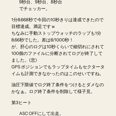
9秒台、9秒台、8秒台
でチェッカー。
1分8.668秒で今回の10秒きりは達成できたので
目標達成。満足ですｗ
ちなみに手動ストップウォッチのラップも1分
8.66秒でした。差は8/1000秒！
が、肝心のログは10秒くらいで細切れにされて
100個のファイルに分断されてログが終了して
ました。(悲)
GPS ポジションでもラップタイムもセクタータ
イムも計測できなかったのはこのせいですね。
油圧下限値でログ終了条件をつけるとダメなの
かなぁ。ログ終了条件を削除して様子見。
第3ヒート
ASC OFFにして出走。