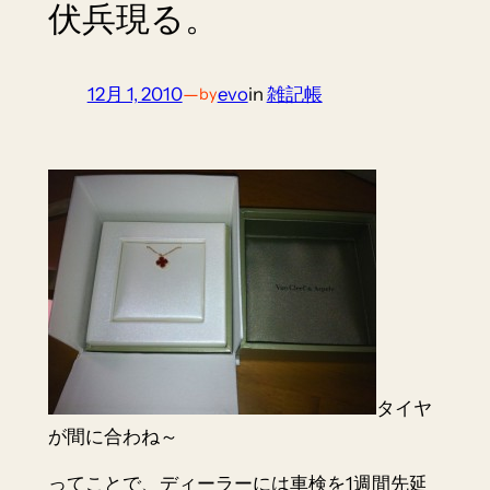
伏兵現る。
12月 1, 2010
—
evo
in
雑記帳
by
タイヤ
が間に合わね～
ってことで、ディーラーには車検を1週間先延