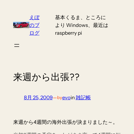
Skip
to
えぼ
基本くるま、ところに
content
のブ
より Windows、最近は
ログ
raspberry pi
来週から出張??
8月 25, 2009
—
evo
in
雑記帳
by
来週から4週間の海外出張が決まりました～。