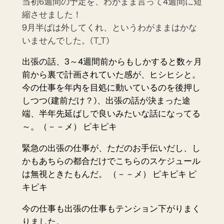
当初6週間の予定を、わがまま言って4週間に短
縮させました！
9月半ばは外してくれ、というわがままはかな
いませんでした。(T_T)
出張の話、3～4週間前からもしかすると数ヶ月
前から裏で計画されていた感が、ヒシヒシと。
今の仕事を年内を目処に動いているのを後押し
しつつ(建前だけ？)、出張の話が決まった途
端、半年先延ばしで良いみたいな話になってる
～。（－－メ） ピキピキ
緊急の出張の仕事が、ただのお手伝いだし、し
かもあちらの都合だけでこちらのスケジュール
は無視ときたもんだ。 （－－メ） ピキピキ ピ
キピキ
今の仕事も出張の仕事もテンション下がりまく
りました。