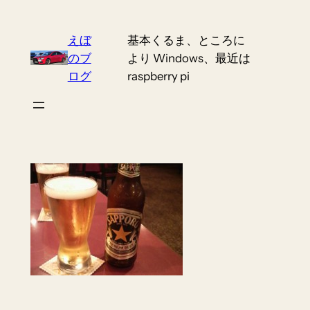
Skip
to
えぼ
基本くるま、ところに
content
のブ
より Windows、最近は
ログ
raspberry pi