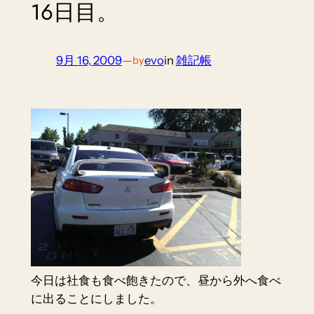
16日目。
9月 16, 2009
—
evo
in
雑記帳
by
今日は社食も食べ飽きたので、昼から外へ食べ
に出ることにしました。