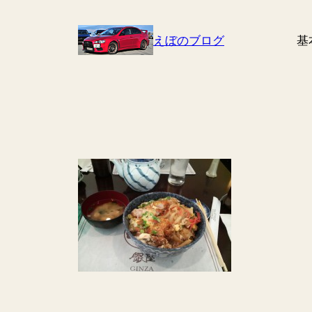
Skip
to
えぼのブログ
基
content