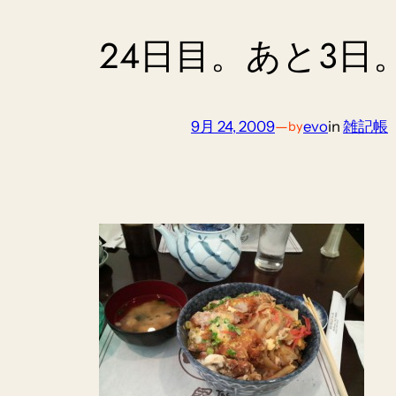
24日目。あと3日
9月 24, 2009
—
evo
in
雑記帳
by