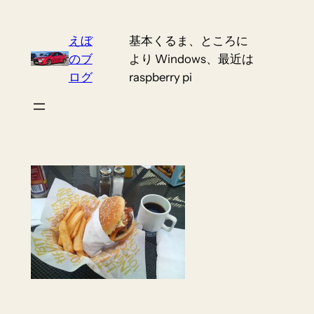
Skip
to
えぼ
基本くるま、ところに
content
のブ
より Windows、最近は
ログ
raspberry pi