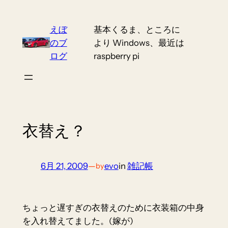
Skip
to
えぼ
基本くるま、ところに
content
のブ
より Windows、最近は
ログ
raspberry pi
衣替え？
6月 21, 2009
—
evo
in
雑記帳
by
ちょっと遅すぎの衣替えのために衣装箱の中身
を入れ替えてました。(嫁が)