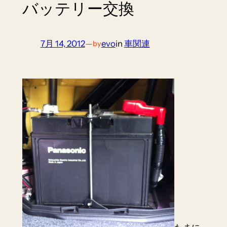
バッテリー交換
7月 14, 2012
—
evo
in
車関連
by