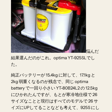
悩んだ
結果選んだのがこれ。
optima YT-925SL
でし
た。
純正バッテリーが
15.4kg
に対して、
17.1kg
と
2kg 弱重くなるのが残念で、同じ optima
battery で一回り小さい
YT-80B24L2
の
12.5kg
にひかれたんですが、もとが寒冷地仕様で 26
サイズなことと現行はすべてのモデルで 26 サ
イズにUPしてることなども考えて、925S にし