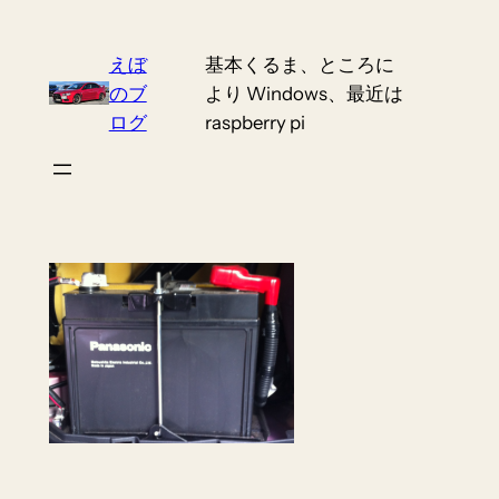
Skip
to
えぼ
基本くるま、ところに
content
のブ
より Windows、最近は
ログ
raspberry pi