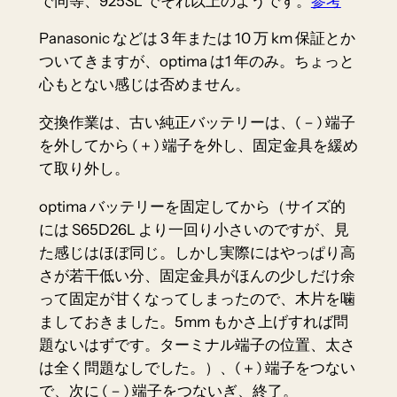
で同等、925SL でそれ以上のようです。
参考
Panasonic などは
3 年または 10 万 km 保証
とか
ついてきますが、optima は
1 年のみ
。ちょっと
心もとない感じは否めません。
交換作業は、古い純正バッテリーは、(－) 端子
を外してから (＋) 端子を外し、固定金具を緩め
て取り外し。
optima バッテリーを固定してから（サイズ的
には S65D26L より一回り小さいのですが、見
た感じはほぼ同じ。しかし実際にはやっぱり高
さが若干低い分、固定金具がほんの少しだけ余
って固定が甘くなってしまったので、木片を噛
ましておきました。5mm もかさ上げすれば問
題ないはずです。ターミナル端子の位置、太さ
は全く問題なしでした。）、(＋) 端子をつない
で、次に (－) 端子をつないぎ、終了。