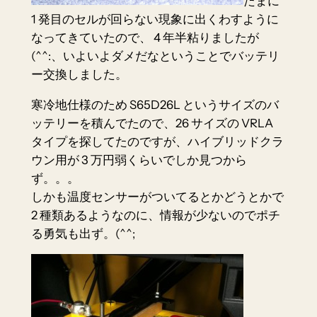
たまに
1 発目のセルが回らない現象に出くわすように
なってきていたので、 4 年半粘りましたが
(^^:、いよいよダメだなということでバッテリ
ー交換しました。
寒冷地仕様のため S65D26L というサイズのバ
ッテリーを積んでたので、26 サイズの
VRLA
タイプ
を探してたのですが、ハイブリッドクラ
ウン用が 3 万円弱くらいでしか見つから
ず。。。
しかも温度センサーがついてるとかどうとかで
2 種類あるようなのに、情報が少ないのでポチ
る勇気も出ず。(^^;