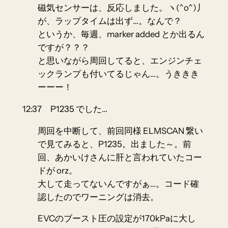
磁気センサーは、反応しました。ヽ(^o^)丿
が、ラップタイムは出ず…。なんで？
というか、毎週、marker added とか出るん
ですが？？？
と思いながら周回してると、エンジンチェ
ックランプも付いてるじゃん…。うききき
ーーー！
12:37 P1235 でした…
周回を中断して、前回同様 ELMSCAN 繋い
で見てみると、
P1235
。出ました～。前
回、あかいけさんに肝と言われていたコー
ドが orz。
大して走ってないんですがぁ…。コード確
認したのでワーニングは消去。
EVCのブースト圧の設定が170kPaに大し