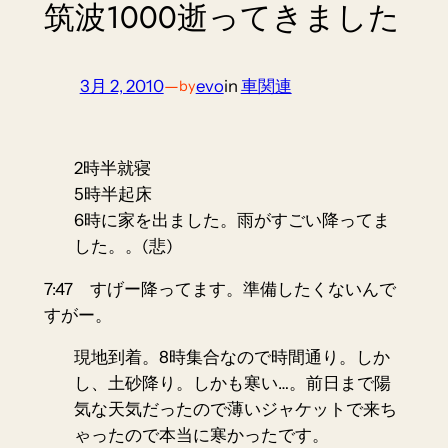
筑波1000逝ってきました
3月 2, 2010
—
evo
in
車関連
by
2時半就寝
5時半起床
6時に家を出ました。雨がすごい降ってま
した。。(悲)
7:47 すげー降ってます。準備したくないんで
すがー。
現地到着。8時集合なので時間通り。しか
し、土砂降り。しかも寒い…。前日まで陽
気な天気だったので薄いジャケットで来ち
ゃったので本当に寒かったです。