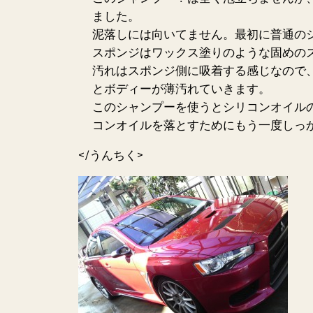
ました。
泥落しには向いてません。
最初に普通の
スポンジはワックス塗りのような
固めの
汚れはスポンジ側に吸着する感じなので
とボディーが薄汚れていきます。
このシャンプーを使うとシリコンオイル
コンオイルを落とすために
もう一度しっ
</うんちく>