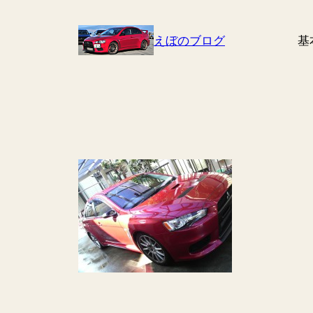
Skip
to
えぼのブログ
基
content