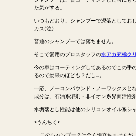
た気がする。
いつもどおり、シャンプーで泥落としてお
カス
(泣)
普通のシャンプーでは落ちません。
そこで愛用のプロスタッフの
水アカ究極ク
今の車はコーティングしてあるのでこの手の
るので効果のほども？だし…。
一応、
ノーコンパウンド・ノーワックス
と
成分は、石油系溶剤・非イオン系界面活性
水垢落とし性能は他のシリコンオイル系シ
<うんちく>
このシャンプー？は全く
泡立ちません
が