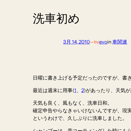
洗車初め
3月 14, 2010
—
evo
in
車関連
by
日曜に書き上げる予定だったのですが、書き
最近は週末に用事(
1
、
2
)があったり、天気
天気も良く、風もなく、
洗車日和
。
確定申告やらなきゃいけないんですが、
現
というわけで、久しぶりに洗車しました。
シャンプーは、昔コーティングした時にも