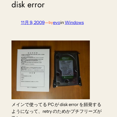
disk error
11月 9, 2009
—
evo
in
Windows
by
メインで使ってる PC が disk error を頻発する
ようになって、retry のためかプチフリーズが